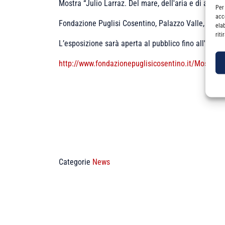
Mostra “
Julio Larraz. Del mare, dell'aria e di altre s
Per
acc
Fondazione Puglisi Cosentino, Palazzo Valle, Via V
ela
rit
L’esposizione sarà aperta al pubblico fino all'8 giu
http://www.fondazionepuglisicosentino.it/Mostre.a
Categorie
News