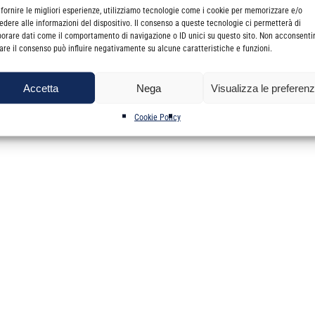
torie
”
 fornire le migliori esperienze, utilizziamo tecnologie come i cookie per memorizzare e/o
edere alle informazioni del dispositivo. Il consenso a queste tecnologie ci permetterà di
ittorio Emanuele, 122, Catania.
borare dati come il comportamento di navigazione o ID unici su questo sito. Non acconsenti
irare il consenso può influire negativamente su alcune caratteristiche e funzioni.
gno 2014.
Accetta
Nega
Visualizza le preferen
spx
Cookie Policy