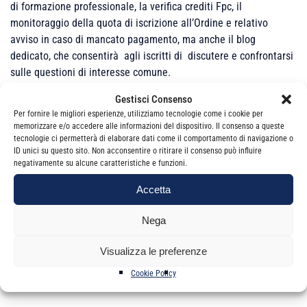
di formazione professionale, la verifica crediti Fpc, il
monitoraggio della quota di iscrizione all’Ordine e relativo
avviso in caso di mancato pagamento, ma anche il blog
dedicato, che consentirà agli iscritti di discutere e confrontarsi
sulle questioni di interesse comune.
Gestisci Consenso
Ti verrà trasmessa a breve una nostra e-mail contenente la
Per fornire le migliori esperienze, utilizziamo tecnologie come i cookie per
password e istruzioni per effettuare il primo accesso all’area
memorizzare e/o accedere alle informazioni del dispositivo. Il consenso a queste
riservata.
tecnologie ci permetterà di elaborare dati come il comportamento di navigazione o
ID unici su questo sito. Non acconsentire o ritirare il consenso può influire
Non resta che augurarTi buona navigazione.
negativamente su alcune caratteristiche e funzioni.
Cordiali saluti
Accetta
Il Presidente
Sebastiano Truglio
Nega
Visualizza le preferenze
Cookie Policy