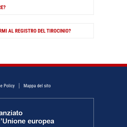
do il certificato perde efficacia il competente
RE?
 20 ore minime la settimana come da regolamento
MI AL REGISTRO DEL TIROCINIO?
rocinio
e Policy
Mappa del sito