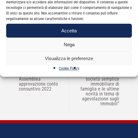
memorizzare e/o accedere alle informazioni del dispositivo. Il consenso a queste
tecnologie ci permetterà di elaborare dati come il comportamento di navigazione o
ID unici su questo sito. Non acconsentire o ritirare il consenso può influire
Categorie
News
negativamente su alcune caratteristiche e funzioni.
Accetta
Nega
Visualizza le preferenze
Cookie Policy
NAVIGAZIONE
←
Convocazione
SAF Sicilia corso “La
→
ARTICOLI
Assemblea
società semplice
approvazione conto
immobiliare di
consuntivo 2022
famiglia e le ultime
novità in tema di
agevolazione sugli
immobili”