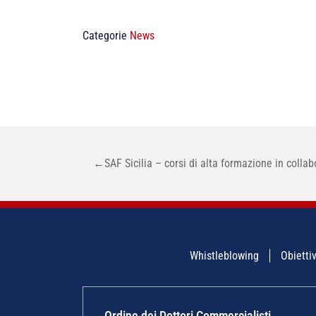
Categorie
News
NAVIGAZIONE
←
SAF Sicilia – corsi di alta formazione in colla
ARTICOLI
Whistleblowing
Obiettiv
Ordine dei Dottori Commercialisti