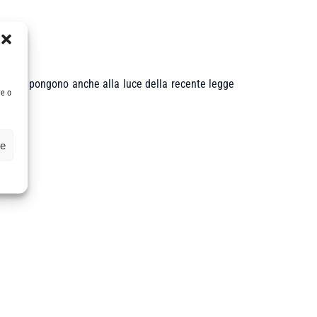
ivi che si pongono anche alla luce della recente legge
re o
ze