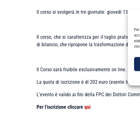
Il corso si svolgerà in tre giornate: giovedì 13, me
Per
acc
Il corso, che si caratterizza per il taglio pratico e
ela
di bilancio, che ripropone la trasformazione di soci
rit
Il Corso sarà fruibile esclusivamente on line.
La quota di iscrizione è di 202 euro (esente Iva Art
L’evento è valido ai fini della FPC dei Dottori Comme
Per l'iscrizione cliccare
qui