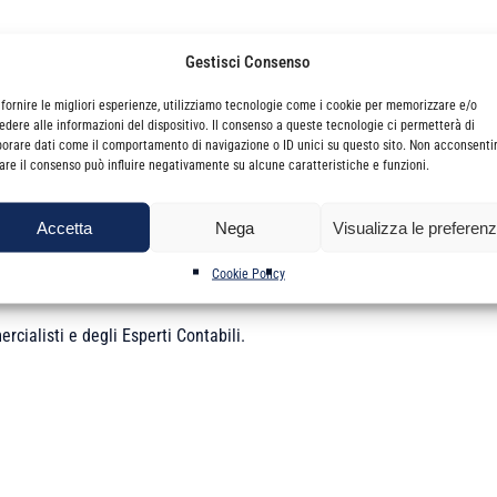
rcoledì 19 e mercoledì 26 aprile 2023 dalle ore 9.00 alle ore 13.00.
Gestisci Consenso
 fornire le migliori esperienze, utilizziamo tecnologie come i cookie per memorizzare e/o
edere alle informazioni del dispositivo. Il consenso a queste tecnologie ci permetterà di
 l’alto profilo dei relatori, cercherà di trovare risposte agli interrogat
borare dati come il comportamento di navigazione o ID unici su questo sito. Non acconsenti
età commerciali in società semplice con rilevanti agevolazioni fiscali.
irare il consenso può influire negativamente su alcune caratteristiche e funzioni.
Accetta
Nega
Visualizza le preferen
Cookie Policy
.10, n.20 Dpr 633/72).
rcialisti e degli Esperti Contabili.