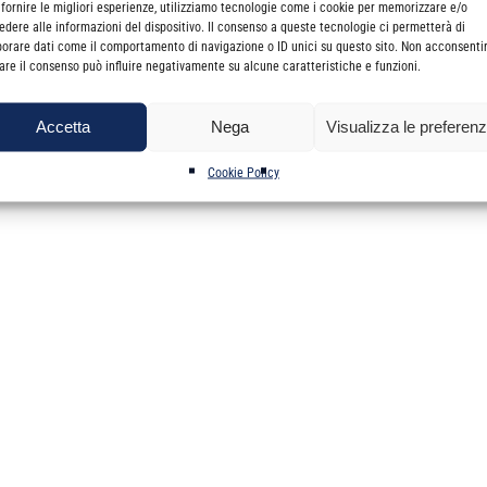
dì 11 Marzo 2021
delle ore 14.30 alle ore 18.30
 fornire le migliori esperienze, utilizziamo tecnologie come i cookie per memorizzare e/o
edere alle informazioni del dispositivo. Il consenso a queste tecnologie ci permetterà di
borare dati come il comportamento di navigazione o ID unici su questo sito. Non acconsenti
irare il consenso può influire negativamente su alcune caratteristiche e funzioni.
rcialisti
Accetta
Nega
Visualizza le preferen
Cookie Policy
Per partecipare al Webinar vedi risorsa allegata