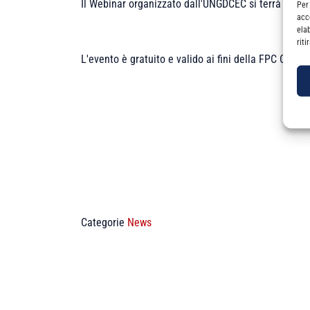
Il Webinar organizzato dall'UNGDCEC si terrà
giove
Per
acc
ela
rit
L'evento è gratuito e valido ai fini della FPC Comme
Categorie
News