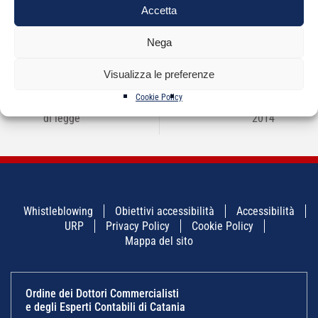
Accetta
Nega
Visualizza le preferenze
NAVIGAZIONE
←
Verifica annuale
Cena di beneficenza –
→
Cookie Policy
ARTICOLI
sussistenza requisiti
venerdì 13 giugno
di legge
2014
Whistleblowing
Obiettivi accessibilità
Accessibilità
URP
Privacy Policy
Cookie Policy
Mappa del sito
Ordine dei Dottori Commercialisti
e degli Esperti Contabili di Catania