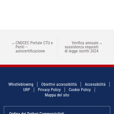
NAVIGAZIONE
←
CNDCEC Portale CTU e
Verifica annuale
→
ARTICOLI
Periti –
sussistenza requisiti
autocertificazione
di legge iscritti 2024
Whistleblowing
Obiettivi accessibilità
Accessibilità
URP
Privacy Policy
Cookie Policy
Mappa del sito
Ordine dei Dottori Commercialisti