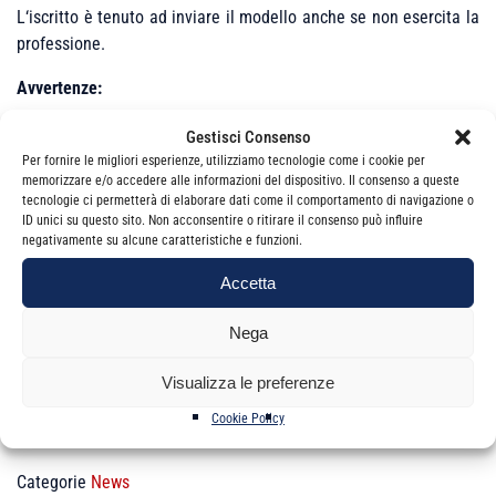
L‘iscritto è tenuto ad inviare il modello anche se non esercita la
professione.
Avvertenze:
La PEC trasmessa dovrà contenere esclusivamente la
Gestisci Consenso
dichiarazione firmata e accompagnata da documento di identità
Per fornire le migliori esperienze, utilizziamo tecnologie come i cookie per
memorizzare e/o accedere alle informazioni del dispositivo. Il consenso a queste
in corso di validità e nessun altro tipo di documento o
tecnologie ci permetterà di elaborare dati come il comportamento di navigazione o
comunicazione.
ID unici su questo sito. Non acconsentire o ritirare il consenso può influire
negativamente su alcune caratteristiche e funzioni.
Il mancato adempimento da parte dell’iscritto rappresenta
violazione di norme deontologiche e, come tale, passibile di
Accetta
procedimento disciplinare.
Nega
Visualizza le preferenze
Cookie Policy
Categorie
News