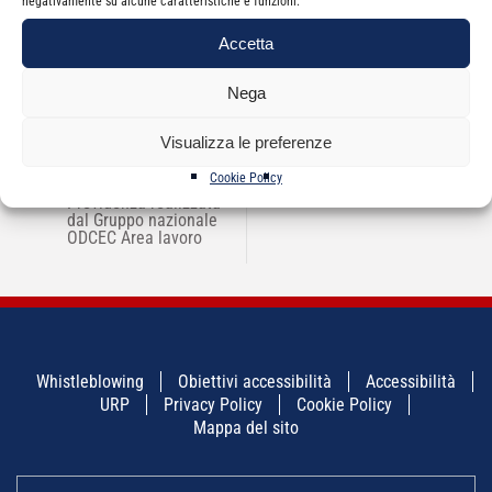
negativamente su alcune caratteristiche e funzioni.
Accetta
Nega
NAVIGAZIONE
Visualizza le preferenze
←
Rivista Il
“Piano Giovani in
→
ARTICOLI
Commerci@lista –
Sicilia”
Cookie Policy
edizione Lavoro e
Previdenza realizzata
dal Gruppo nazionale
ODCEC Area lavoro
Whistleblowing
Obiettivi accessibilità
Accessibilità
URP
Privacy Policy
Cookie Policy
Mappa del sito