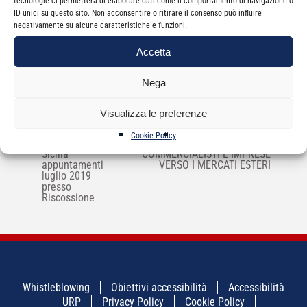
tecnologie ci permetterà di elaborare dati come il comportamento di navigazione o
Categorie
News
ID unici su questo sito. Non acconsentire o ritirare il consenso può influire
negativamente su alcune caratteristiche e funzioni.
Accetta
Nega
Visualizza le preferenze
NAVIGAZIONE
←
Sportello
ODCECCT/CCIAA/AICEC/CNDCEC
→
Cookie Policy
ARTICOLI
Riscossione
– HONG KONG – CINA 2019:
Sicilia –
COMMERCIALISTI E IMPRESE
appuntamenti
VERSO I MERCATI ESTERI
luglio 2019
presso
Riscossione
Whistleblowing
Obiettivi accessibilità
Accessibilità
URP
Privacy Policy
Cookie Policy