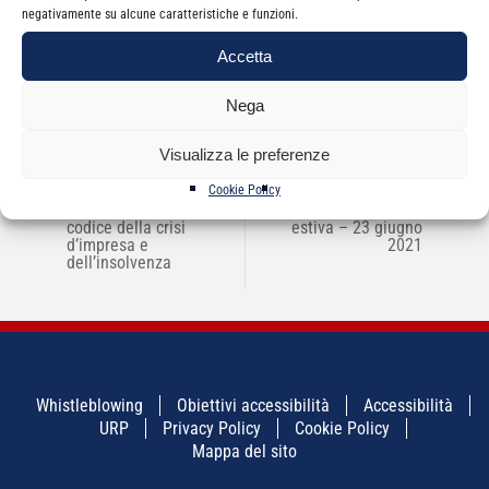
negativamente su alcune caratteristiche e funzioni.
Accetta
Nega
Visualizza le preferenze
NAVIGAZIONE
←
CONVEGNO – Le
Cookie Policy
WEBINAR Telefisco –
→
ARTICOLI
responsabilità nel
Speciale edizione
codice della crisi
estiva – 23 giugno
d’impresa e
2021
dell’insolvenza
Whistleblowing
Obiettivi accessibilità
Accessibilità
URP
Privacy Policy
Cookie Policy
Mappa del sito