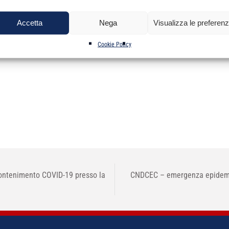
one civile Dott. Roberto Cordio
Accetta
Nega
Visualizza le preferen
Cookie Policy
ontenimento COVID-19 presso la
CNDCEC – emergenza epidemiol