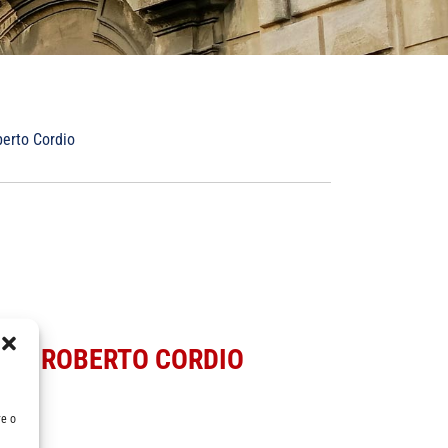
berto Cordio
OTT. ROBERTO CORDIO
re o