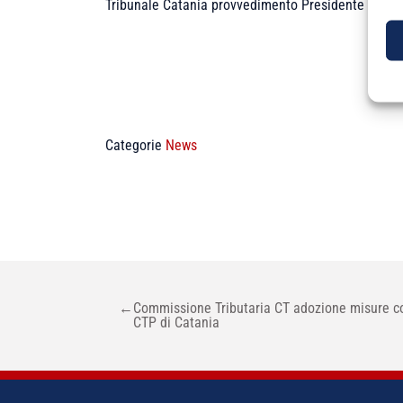
Tribunale Catania provvedimento Presidente VI sezi
Categorie
News
NAVIGAZIONE
←
Commissione Tributaria CT adozione misure c
ARTICOLI
CTP di Catania