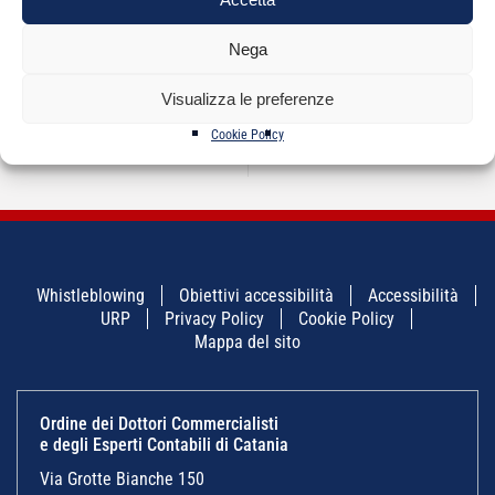
Nega
NAVIGAZIONE
←
Commissioni Studio
SAF – corsi di Alta
→
Visualizza le preferenze
ARTICOLI
ODCEC di Catania
Formazione
2022-2026
organizzati in
Cookie Policy
collaborazione tra SAF
Whistleblowing
Obiettivi accessibilità
Accessibilità
URP
Privacy Policy
Cookie Policy
Mappa del sito
Ordine dei Dottori Commercialisti
e degli Esperti Contabili di Catania
Via Grotte Bianche 150