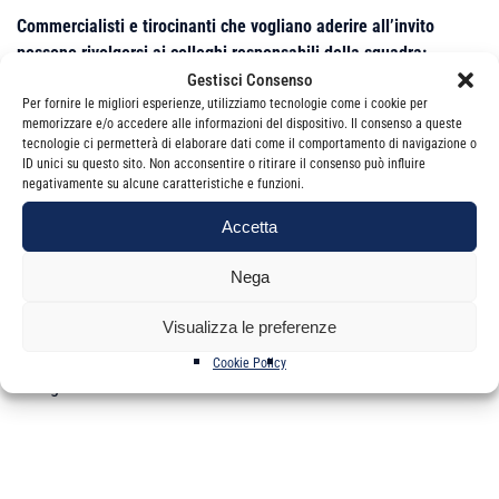
Commercialisti e tirocinanti che vogliano aderire all’invito
possono rivolgersi ai colleghi responsabili della squadra:
Gestisci Consenso
– Dott. Mario Finocchiaro (tel. 328-6272110,
Per fornire le migliori esperienze, utilizziamo tecnologie come i cookie per
memorizzare e/o accedere alle informazioni del dispositivo. Il consenso a queste
studio.finocchiaro@virgilio.it
);
tecnologie ci permetterà di elaborare dati come il comportamento di navigazione o
– Dott. Domenico La Porta (tel. 347-3552697;
dolapo@tin.it
);
ID unici su questo sito. Non acconsentire o ritirare il consenso può influire
– Dott.Alessandro Torrisi (tel. 329-6361635;
negativamente su alcune caratteristiche e funzioni.
studiotorrisi@tiscali.it
)
Accetta
Nega
Visualizza le preferenze
Cookie Policy
Categorie
News