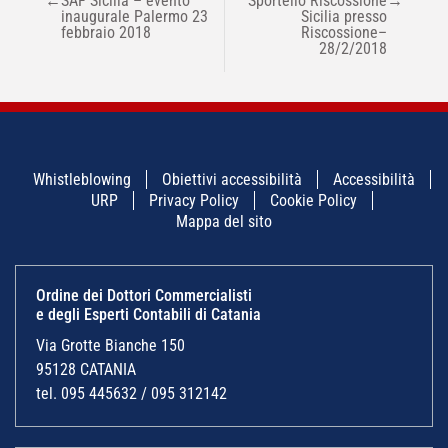
←
SAF Sicilia – evento
Sportello Riscossione
→
ARTICOLI
inaugurale Palermo 23
Sicilia presso
febbraio 2018
Riscossione–
28/2/2018
Whistleblowing
Obiettivi accessibilità
Accessibilità
URP
Privacy Policy
Cookie Policy
Mappa del sito
Ordine dei Dottori Commercialisti
e degli Esperti Contabili di Catania
Via Grotte Bianche 150
95128 CATANIA
tel. 095 445632 / 095 312142