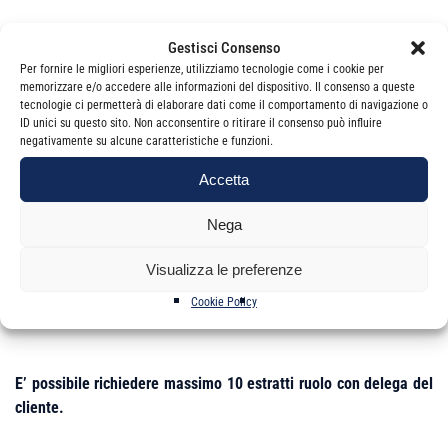
La prenotazione e l’orario dell’appuntamento verranno
Gestisci Consenso
confermati dalla Segreteria dell’Ordine ai primi
12
iscritti che
Per fornire le migliori esperienze, utilizziamo tecnologie come i cookie per
avranno inviato la richiesta
a partire
dalle ore 9:00 della
memorizzare e/o accedere alle informazioni del dispositivo. Il consenso a queste
tecnologie ci permetterà di elaborare dati come il comportamento di navigazione o
giornata indicata.
ID unici su questo sito. Non acconsentire o ritirare il consenso può influire
negativamente su alcune caratteristiche e funzioni.
Accetta
Considerato che i posti disponibili sono 12 per ogni giornata, si
suggerisce ai Colleghi interessati di inviare la PEC all'orario di
Nega
apertura delle prenotazioni.
Visualizza le preferenze
Per potere fruire del servizio è necessario essere in regola con il
versamento delle quote di iscrizione all’Ordine.
Cookie Policy
E’ possibile richiedere massimo 10 estratti ruolo con delega del
cliente.