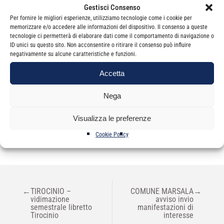
Cordiali saluti.
Gestisci Consenso
Per fornire le migliori esperienze, utilizziamo tecnologie come i cookie per
La Segreteria
memorizzare e/o accedere alle informazioni del dispositivo. Il consenso a queste
tecnologie ci permetterà di elaborare dati come il comportamento di navigazione o
ID unici su questo sito. Non acconsentire o ritirare il consenso può influire
negativamente su alcune caratteristiche e funzioni.
Accetta
Nega
Categorie
News
Visualizza le preferenze
Cookie Policy
NAVIGAZIONE
←
TIROCINIO –
COMUNE MARSALA
→
ARTICOLI
vidimazione
avviso invio
semestrale libretto
manifestazioni di
Tirocinio
interesse