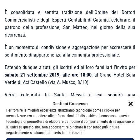
È consolidata e sentita tradizione dell’Ordine dei Dottori
Commercialisti e degli Esperti Contabili di Catania, celebrare, il
patrono della professione, San Matteo, nel giorno della sua
ricorrenza.
È un momento di condivisione e aggregazione per accrescere il
sentimento di appartenenza alla comunità professionale.
Estendo dunque a tutti gli iscritti ed ai loro familiari l’invito per
sabato 21 settembre 2019, alle ore 18:00
, al Grand Hotel Baia
Verde di Aci Castello (via A. Musco, 8/10).
Verrà celebrata la Santa Messa a cui seguirà una
manifestazione conviviale durante la quale daremo il
Gestisci Consenso
“benvenuto” ai nuovi iscritti e consegneremo le targhe ai
Per fornire le migliori esperienze, utilizziamo tecnologie come i cookie per
memorizzare e/o accedere alle informazioni del dispositivo. Il consenso a queste
Colleghi che nell’anno 2019 hanno raggiunto 30, 40 e 50 anni
tecnologie ci permetterà di elaborare dati come il comportamento di navigazione o
d’iscrizione all’Albo.
ID unici su questo sito. Non acconsentire o ritirare il consenso può influire
negativamente su alcune caratteristiche e funzioni.