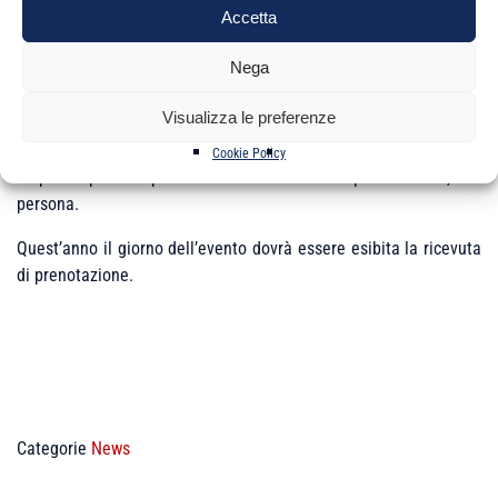
Accetta
Al fine di garantire una organizzazione puntuale, Ti chiedo di
effettuare la prenotazione all’evento
cliccare qui
accedendo
Nega
all’area riservata entro e non oltre il 12 settembre 2019.
Visualizza le preferenze
Cookie Policy
La partecipazione prevede un contributo alle spese di €. 25,00 a
persona.
Quest’anno il giorno dell’evento dovrà essere esibita la ricevuta
di prenotazione.
Categorie
News