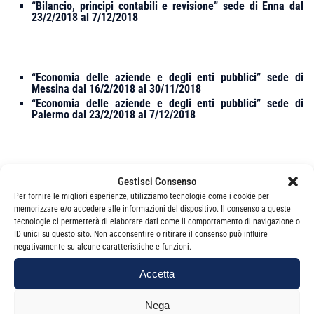
“Bilancio, principi contabili e revisione” sede di Enna dal
23/2/2018 al 7/12/2018
“Economia delle aziende e degli enti pubblici” sede di
Messina dal 16/2/2018 al 30/11/2018
“Economia delle aziende e degli enti pubblici” sede di
Palermo dal 23/2/2018 al 7/12/2018
La quota di partecipazione a ciascun corso è di euro 1.400,00
Gestisci Consenso
(importi esenti da IVA – ex art. 10 n. 20 DPR 633/72).
Per fornire le migliori esperienze, utilizziamo tecnologie come i cookie per
memorizzare e/o accedere alle informazioni del dispositivo. Il consenso a queste
tecnologie ci permetterà di elaborare dati come il comportamento di navigazione o
ID unici su questo sito. Non acconsentire o ritirare il consenso può influire
negativamente su alcune caratteristiche e funzioni.
E’ possibile effettuare l’iscrizione inviando all’indirizzo pec
safsicilia@legalmail.it
il modulo di iscrizione disponibile online
Accetta
sul sito della scuola www.safsicilia.it
Nega