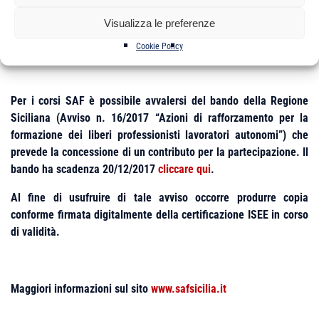
Visualizza le preferenze
Le iscrizioni saranno accettate in ordine cronologico di arrivo
fino a un massimo di n. 50, con un minimo di 25 partecipanti.
Cookie Policy
Per i corsi SAF è possibile avvalersi del bando della Regione
Siciliana (Avviso n. 16/2017 “Azioni di rafforzamento per la
formazione dei liberi professionisti lavoratori autonomi”) che
prevede la concessione di un contributo per la partecipazione. Il
bando ha scadenza 20/12/2017
cliccare qui
.
Al fine di usufruire di tale avviso occorre produrre copia
conforme firmata digitalmente della certificazione ISEE in corso
di validità.
Maggiori informazioni sul sito
www.safsicilia.it