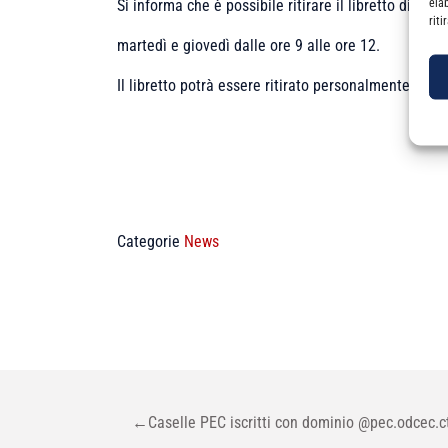
ela
Si informa che è possibile ritirare il libretto di att
rit
martedì e giovedì dalle ore 9 alle ore 12.
Il libretto potrà essere ritirato personalmente o a
Categorie
News
NAVIGAZIONE
←
Caselle PEC iscritti con dominio @pec.odcec.ct
ARTICOLI