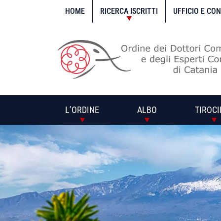
Vai
al
HOME
RICERCA ISCRITTI
UFFICIO E CO
contenuto
L’ORDINE
ALBO
TIROCI