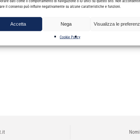
borare dati come il comportamento di navigazione o ID unici su questo sito. Non acconsenti
estazione del tirocinio vidimato presso la Segreteria dell’Ordine negli o
irare il consenso può influire negativamente su alcune caratteristiche e funzioni.
Accetta
Nega
Visualizza le preferen
 mezzo delega con allegata copia del documento di identità del delega
Cookie Policy
.it
Nomi