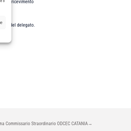
re o
rari di ricevimento
ze
nte e del delegato.
na Commissario Straordinario ODCEC CATANIA
→