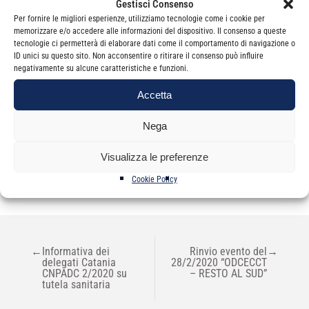
Il Presidente
Gestisci Consenso
Giorgio Sangiorgio
Per fornire le migliori esperienze, utilizziamo tecnologie come i cookie per
memorizzare e/o accedere alle informazioni del dispositivo. Il consenso a queste
tecnologie ci permetterà di elaborare dati come il comportamento di navigazione o
ID unici su questo sito. Non acconsentire o ritirare il consenso può influire
negativamente su alcune caratteristiche e funzioni.
Accetta
Nega
Categorie
Newsletter
Visualizza le preferenze
Cookie Policy
NAVIGAZIONE
←
Informativa dei
Rinvio evento del
→
ARTICOLI
delegati Catania
28/2/2020 “ODCECCT
CNPADC 2/2020 su
– RESTO AL SUD”
tutela sanitaria