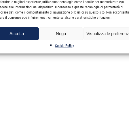
lle Festività Natalizie, rimarranno chiusi nelle giornate del
29 dicembre
 fornire le migliori esperienze, utilizziamo tecnologie come i cookie per memorizzare e/o
edere alle informazioni del dispositivo. Il consenso a queste tecnologie ci permetterà di
borare dati come il comportamento di navigazione o ID unici su questo sito. Non acconsenti
irare il consenso può influire negativamente su alcune caratteristiche e funzioni.
erà l’8 gennaio 201
8
Accetta
Nega
Visualizza le preferen
Cookie Policy
rà il 4 gennaio 2018