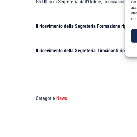
Gli Uffici di Segreteria dell'Ordine, in occasione de
Per
acc
ela
rit
Il ricevimento della Segreteria Formazione riprend
Il ricevimento della Segreteria Tirocinanti riprende
Categorie
News