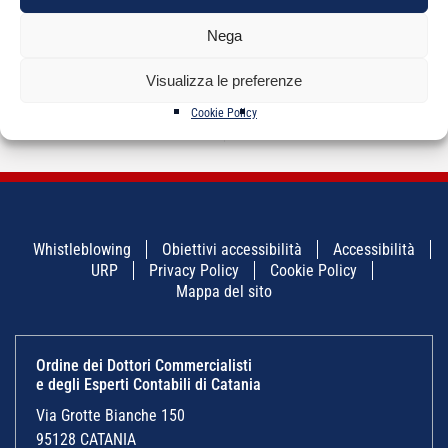
NAVIGAZIONE
←
Convenzioni riservate
Corso di Alta
→
ARTICOLI
Nega
agli iscritti
specializzazione
“Nuove strategie di
difesa del
Visualizza le preferenze
contribuente nel
procedimento e nel
Cookie Policy
processo”
Whistleblowing
Obiettivi accessibilità
Accessibilità
URP
Privacy Policy
Cookie Policy
Mappa del sito
Ordine dei Dottori Commercialisti
e degli Esperti Contabili di Catania
Via Grotte Bianche 150
95128 CATANIA