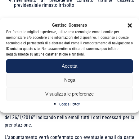
riferimento al precedente contatto tramite cassetto
previdenziale rimasto irrisolto
La mancanza dei suddetti elementi può comportare
Gestisci Consenso
l’impossibilità di confermare l’appuntamento da parte dell’Ente.
Per fornire le migliori esperienze, utilizziamo tecnologie come i cookie per
memorizzare e/o accedere alle informazioni del dispositivo. Il consenso a queste
L’appuntamento verrà confermato con email dalla Segreteria
tecnologie ci permetterà di elaborare dati come il comportamento di navigazione o
dell’Ordine solo dopo la verifica del rispetto della completezza e
ID unici su questo sito. Non acconsentire o ritirare il consenso può influire
negativamente su alcune caratteristiche e funzioni.
correttezza dei dati inseriti e necessari alla trattazione della
pratica segnalata.
Accetta
Nega
In caso di messaggio “Prenotazione non disponibile!” poiché il
Visualizza le preferenze
numero massimo è raggiunto, è possibile richiedere
l’inserimento in lista d’attesa inviando email all’indirizzo
Cookie Policy
segreteria@odcec.ct.it
con oggetto “Lista attesa PUNTO INPS
del 26/1/2016” indicando nella email tutti i dati necessari per la
prenotazione.
L’appuntamento verrà confermato con eventuale email da parte