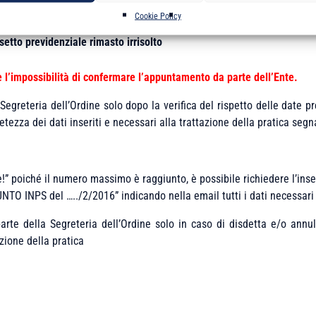
AVORATORI AUTONOMI
Cookie Policy
 gestione compensazione crediti, note di rettifica, inadempienze)
etto previdenziale rimasto irrisolto
l’impossibilità di confermare l’appuntamento da parte dell’Ente.
greteria dell’Ordine solo dopo la verifica del rispetto delle date pr
ezza dei dati inseriti e necessari alla trattazione della pratica segn
” poiché il numero massimo è raggiunto, è possibile richiedere l’inseri
NTO INPS del …../2/2016” indicando nella email tutti i dati necessari
e della Segreteria dell’Ordine solo in caso di disdetta e/o annull
azione della pratica