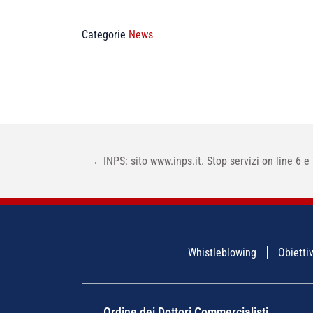
Categorie
News
NAVIGAZIONE
←
INPS: sito www.inps.it. Stop servizi on line 6 
ARTICOLI
Whistleblowing
Obiettiv
Ordine dei Dottori Commercialisti