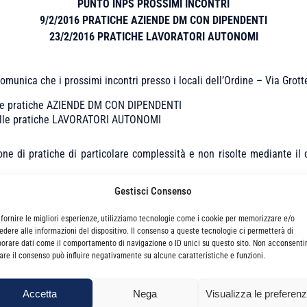
PUNTO INPS PROSSIMI INCONTRI
9/2/2016 PRATICHE AZIENDE DM CON DIPENDENTI
23/2/2016 PRATICHE LAVORATORI AUTONOMI
omunica che i prossimi incontri presso i locali dell’Ordine – Via Grott
alle pratiche AZIENDE DM CON DIPENDENTI
 alle pratiche LAVORATORI AUTONOMI
zione di pratiche di particolare complessità e non risolte mediante il
Gestisci Consenso
e dalle ore
16:00
della giornata odierna 2/2/2016
cliccando qui
 fornire le migliori esperienze, utilizziamo tecnologie come i cookie per memorizzare e/o
edere alle informazioni del dispositivo. Il consenso a queste tecnologie ci permetterà di
borare dati come il comportamento di navigazione o ID unici su questo sito. Non acconsenti
n regola con il versamento delle quote di iscrizione all’Ordine.
irare il consenso può influire negativamente su alcune caratteristiche e funzioni.
ndicare i dati della pratica:
Accetta
Nega
Visualizza le preferen
LAVORATORI AUTONOMI