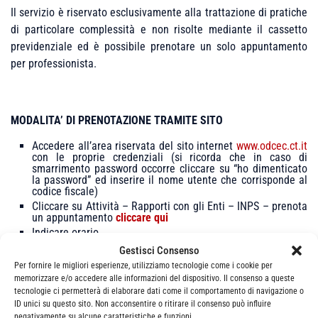
Il servizio è riservato esclusivamente alla trattazione di pratiche
di particolare complessità e non risolte mediante il cassetto
previdenziale ed è possibile prenotare un solo appuntamento
per professionista.
MODALITA’ DI PRENOTAZIONE TRAMITE SITO
Accedere all’area riservata del sito internet
www.odcec.ct.it
con le proprie credenziali (si ricorda che in caso di
smarrimento password occorre cliccare su “ho dimenticato
la password” ed inserire il nome utente che corrisponde al
codice fiscale)
Cliccare su Attività – Rapporti con gli Enti – INPS – prenota
un appuntamento
cliccare qui
Indicare orario
Gestisci Consenso
Per fornire le migliori esperienze, utilizziamo tecnologie come i cookie per
Nella casella “richieste particolari”
è
obbligatorio
indicare i dati
memorizzare e/o accedere alle informazioni del dispositivo. Il consenso a queste
della pratica:
tecnologie ci permetterà di elaborare dati come il comportamento di navigazione o
ID unici su questo sito. Non acconsentire o ritirare il consenso può influire
matricola e codice fiscale, prenotazione PRATICA
negativamente su alcune caratteristiche e funzioni.