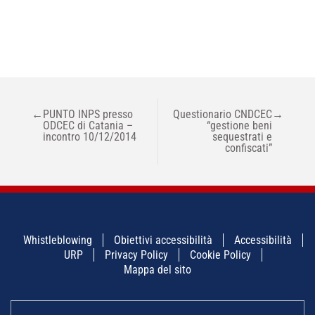
NAVIGAZIONE
←
PUNTO INPS presso
Questionario CNDCEC
→
ARTICOLI
ODCEC di Catania –
“gestione beni
incontro 10/12/2014
sequestrati e
confiscati”
Whistleblowing
Obiettivi accessibilità
Accessibilità
URP
Privacy Policy
Cookie Policy
Mappa del sito