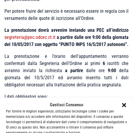
Per potere fruire del servizio è necessario essere in regola con il
versamento delle quote di iscrizione all’Ordine.
La prenotazione dovrà avvenire inviando una PEC all’indirizzo
segreteria@pec.odcec.ct.it
a partire dalle ore
9:00
della giornata
del 10/05/2017 con oggetto “PUNTO INPS 16/5/2017 autonomi”.
La prenotazione e l’orario dell’appuntamento verranno
confermati dalla Segreteria dell’Ordine ai primi
6
iscritti che
avranno inviato la richiesta
a partire
dalle ore
9:00
della
giornata del 10/5/2017 ed avranno inserito tutti i dati
obbligatori necessari alla trattazione della pratica segnalata.
I dati obbligatori sono:
Gestisci Consenso
matricola INPS pratica;
Per fornire le migliori esperienze, utilizziamo tecnologie come i cookie per
codice fiscale pratica;
memorizzare e/o accedere alle informazioni del dispositivo. Il consenso a queste
richiesta lavorazione (inserire la richiesta esempio sgravio,
tecnologie ci permetterà di elaborare dati come il comportamento di navigazione o
compensazioni, gestione compensazione crediti, note di
ID unici su questo sito. Non acconsentire o ritirare il consenso può influire
rettifica, inadempienze, …………);
negativamente su alcune caratteristiche e funzioni.