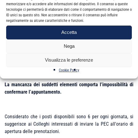
memorizzare e/o accedere alle informazioni del dispositivo. Il consenso a queste
tecnologie ci permetterà di elaborare dati come il comportamento di navigazione o
ID unici su questo sito. Non acconsentire o ritirare il consenso può influire
negativamente su alcune caratteristiche e funzioni.
I dati obbligatori sono:
Accetta
matricola INPS
pratica;
codice fiscale
pratica;
Nega
richiesta lavorazione (inserire la richiesta esempio sgravio,
compensazioni, gestione compensazione crediti, note di
rettifica, inadempienze, …………);
Visualizza le preferenze
riferimento al precedente contatto tramite cassetto
previdenziale rimasto irrisolto.
Cookie Policy
La mancanza dei suddetti elementi comporta l’impossibilità di
confermare l’appuntamento.
Considerato che i posti disponibili sono 6 per ogni giornata, si
suggerisce ai Colleghi interessati di inviare la PEC all'orario di
apertura delle prenotazioni.