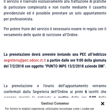
Il servizio è riservato esclusivamente alla trattazione di pratiche
di particolare complessità e non risolte mediante il cassetto
previdenziale ed è possibile prenotare un solo appuntamento
per professionista.
Per potere fruire del servizio è necessario essere in regola con il
versamento delle quote di iscrizione all’Ordine.
La prenotazione dovrà avvenire inviando una PEC all’indirizzo
segreteria@pec.odcec.ct.it
a partire dalle ore 9:00 della giornata
del 7/2/2018 con oggetto “PUNTO INPS 13/2/2018 aziende DM”.
La prenotazione e l’orario dell’appuntamento verranno
confermati dalla Segreteria dell’Ordine ai primi
6
iscritti che
avranno inviato la richiesta
a partire
dalle ore
9:00
della
giornata indicata ed avranno inserito tutti i dati obbligatori
Gestisci Consenso
Per fornire le migliori esperienze, utilizziamo tecnologie come i cookie per
necessari alla trattazione della pratica segnalata.