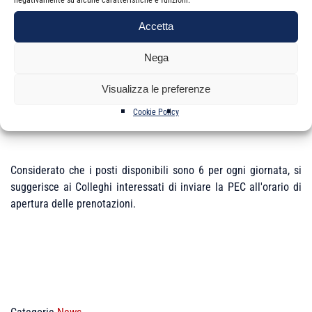
codice fiscale
pratica;
richiesta lavorazione (inserire la richiesta esempio sgravio,
compensazioni, gestione compensazione crediti, note di
Accetta
rettifica, inadempienze, …………);
riferimento al precedente contatto tramite cassetto
Nega
previdenziale rimasto irrisolto.
Visualizza le preferenze
La mancanza dei suddetti elementi comporta l’impossibilità di
Cookie Policy
confermare l’appuntamento.
Considerato che i posti disponibili sono 6 per ogni giornata, si
suggerisce ai Colleghi interessati di inviare la PEC all'orario di
apertura delle prenotazioni.