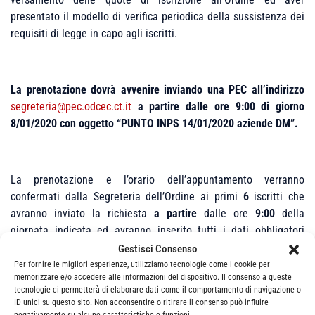
presentato il modello di verifica periodica della sussistenza dei
requisiti di legge in capo agli iscritti.
La prenotazione dovrà avvenire inviando una PEC all’indirizzo
segreteria@pec.odcec.ct.it
a partire dalle ore 9:00 di giorno
8/01/2020 con oggetto “PUNTO INPS 14/01/2020 aziende DM”.
La prenotazione e l’orario dell’appuntamento verranno
confermati dalla Segreteria dell’Ordine ai primi
6
iscritti che
avranno inviato la richiesta
a partire
dalle ore
9:00
della
giornata indicata ed avranno inserito tutti i dati obbligatori
necessari alla trattazione della pratica segnalata.
Gestisci Consenso
Per fornire le migliori esperienze, utilizziamo tecnologie come i cookie per
I dati obbligatori sono:
memorizzare e/o accedere alle informazioni del dispositivo. Il consenso a queste
tecnologie ci permetterà di elaborare dati come il comportamento di navigazione o
matricola INPS
pratica;
ID unici su questo sito. Non acconsentire o ritirare il consenso può influire
negativamente su alcune caratteristiche e funzioni.