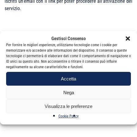
iscritti un’email con il link per poter procedere all’attivazione del
servizio.
Lo sportello sarà attivo dal 20 marzo 2018 e sarà aperto il
Gestisci Consenso
martedì ed il giovedì dalle 9:00 alle 12:30.
Per fornire le migliori esperienze, utilizziamo tecnologie come i cookie per
memorizzare e/o accedere alle informazioni del dispositivo. Il consenso a queste
tecnologie ci permetterà di elaborare dati come il comportamento di navigazione o
ID unici su questo sito. Non acconsentire o ritirare il consenso può influire
Ogni appuntamento non può durare più di 15 minuti e possono
negativamente su alcune caratteristiche e funzioni.
essere trattate massimo 5 pratiche per ciascun professionista.
Accetta
Nega
Visualizza le preferenze
Cookie Policy
Categorie
News