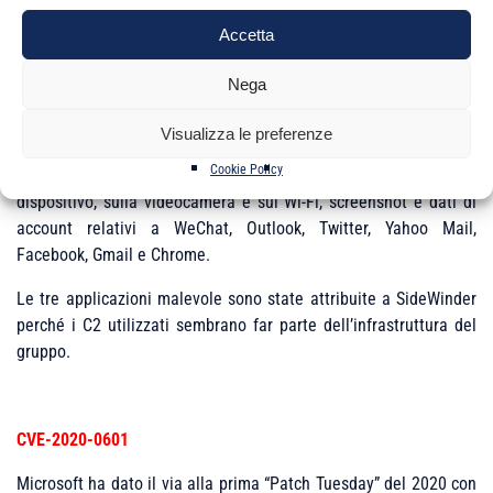
scaricare, installare e avviare l’APK callCam sul dispositivo.
Accetta
Quest’ultima abilita invece i permessi di accesso e li lancia
senza che sia richiesta alcuna interazione con l’utente.
Nega
Dopodiché nasconde la sua icona e raccoglie le seguenti
Visualizza le preferenze
informazioni da inviare al C2: localizzazione, stato della
Cookie Policy
batteria, file e lista delle app installate, informazioni sul
dispositivo, sulla videocamera e sul Wi-Fi, screenshot e dati di
account relativi a WeChat, Outlook, Twitter, Yahoo Mail,
Facebook, Gmail e Chrome.
Le tre applicazioni malevole sono state attribuite a SideWinder
perché i C2 utilizzati sembrano far parte dell’infrastruttura del
gruppo.
CVE-2020-0601
Microsoft ha dato il via alla prima “Patch Tuesday” del 2020 con