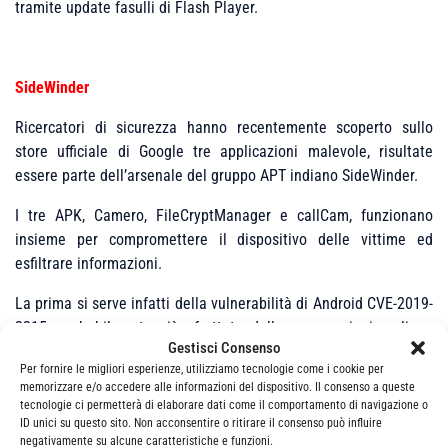
tramite update fasulli di Flash Player.
SideWinder
Ricercatori di sicurezza hanno recentemente scoperto sullo
store ufficiale di Google tre applicazioni malevole, risultate
essere parte dell’arsenale del gruppo APT indiano SideWinder.
I tre APK, Camero, FileCryptManager e callCam, funzionano
insieme per compromettere il dispositivo delle vittime ed
esfiltrare informazioni.
La prima si serve infatti della vulnerabilità di Android CVE-2019-
2215, probabilmente già sfruttata dalla compagnia israeliana
Gestisci Consenso
NSO Group, una falla di tipo local privilege escalation che
Per fornire le migliori esperienze, utilizziamo tecnologie come i cookie per
riguarda Binder corretta lo scorso novembre. Camero e FileCrypt
memorizzare e/o accedere alle informazioni del dispositivo. Il consenso a queste
Manger fungono quindi da dropper. Dopo aver scaricato un file
tecnologie ci permetterà di elaborare dati come il comportamento di navigazione o
DEX dal server C&C grazie ai privilegi di root acquisiti sfruttando
ID unici su questo sito. Non acconsentire o ritirare il consenso può influire
negativamente su alcune caratteristiche e funzioni.
la falla in questione, invocano infatti un codice aggiuntivo per