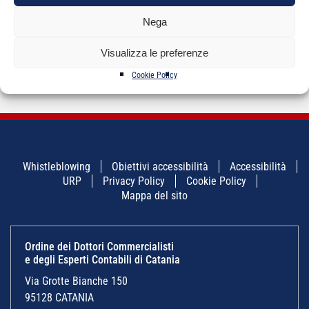
Nega
NAVIGAZIONE
←
INPS – DURC
LA PROFESSIONE DEL
→
ARTICOLI
Visualizza le preferenze
Prorogato il termine
COMMERCIALISTA
per la presentazione
del mod. SC37
Cookie Policy
Whistleblowing
Obiettivi accessibilità
Accessibilità
URP
Privacy Policy
Cookie Policy
Mappa del sito
Ordine dei Dottori Commercialisti
e degli Esperti Contabili di Catania
Via Grotte Bianche 150
95128 CATANIA