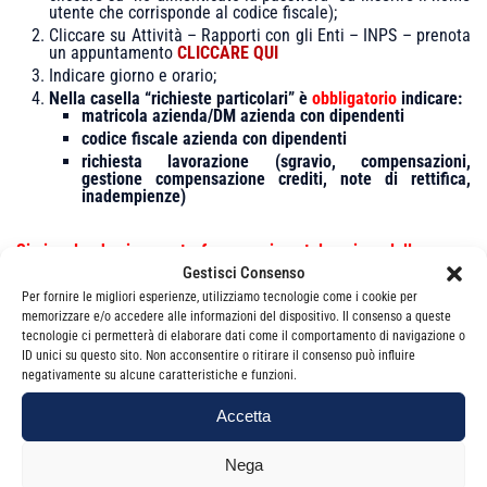
utente che corrisponde al codice fiscale);
Cliccare su Attività – Rapporti con gli Enti – INPS – prenota
un appuntamento
CLICCARE QUI
Indicare giorno e orario;
Nella casella “richieste particolari” è
obbligatorio
indicare:
matricola azienda/DM azienda con dipendenti
codice fiscale azienda con dipendenti
richiesta lavorazione (sgravio, compensazioni,
gestione compensazione crediti, note di rettifica,
inadempienze)
Si ricorda che in questa fase sperimentale prima della pausa
Gestisci Consenso
estiva – gli appuntamenti
sono riservati ESCLUSIVAMENTE ad
Per fornire le migliori esperienze, utilizziamo tecnologie come i cookie per
aziende/DM con dipendenti
memorizzare e/o accedere alle informazioni del dispositivo. Il consenso a queste
tecnologie ci permetterà di elaborare dati come il comportamento di navigazione o
Saranno annullati gli appuntamenti per
lavoratori autonomi.
ID unici su questo sito. Non acconsentire o ritirare il consenso può influire
negativamente su alcune caratteristiche e funzioni.
Accetta
Cordiali saluti
Nega