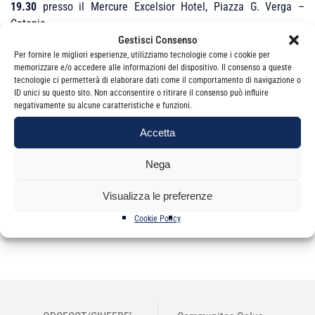
19.30
presso il Mercure Excelsior Hotel, Piazza G. Verga –
Catania.
Gestisci Consenso
Per fornire le migliori esperienze, utilizziamo tecnologie come i cookie per
memorizzare e/o accedere alle informazioni del dispositivo. Il consenso a queste
L'evento è gratuito e valido ai fini della fpc ODCEC –
clicca qui
tecnologie ci permetterà di elaborare dati come il comportamento di navigazione o
ID unici su questo sito. Non acconsentire o ritirare il consenso può influire
negativamente su alcune caratteristiche e funzioni.
Accetta
Nega
Categorie
Newsletter
Visualizza le preferenze
Cookie Policy
NAVIGAZIONE