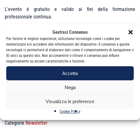
L'evento è gratuito e valido ai fini della formazione
professionale continua.
Gestisci Consenso
Per fornire le migliori esperienze, utilizziamo tecnologie come i cookie per
Per la partecipazione al seminario è obbligatoria la
memorizzare e/o accedere alle informazioni del dispositivo. Il consenso a queste
prenotazione
tecnologie ci permetterà di elaborare dati come il comportamento di navigazione o
ID unici su questo sito. Non acconsentire o ritirare il consenso può influire
negativamente su alcune caratteristiche e funzioni.
Accetta
Clicca qui
Nega
Visualizza le preferenze
Cookie Policy
Categorie
Newsletter