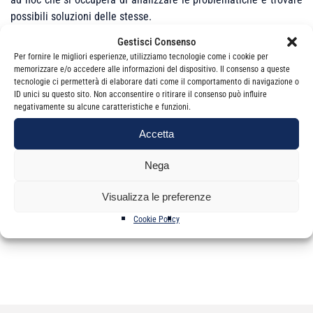
possibili soluzioni delle stesse.
Gestisci Consenso
Tutte le segnalazioni dovranno pervenire
entro il 28/11 p.v.
Per fornire le migliori esperienze, utilizziamo tecnologie come i cookie per
memorizzare e/o accedere alle informazioni del dispositivo. Il consenso a queste
Cordiali saluti.
tecnologie ci permetterà di elaborare dati come il comportamento di navigazione o
Il Presidente
ID unici su questo sito. Non acconsentire o ritirare il consenso può influire
Salvatore Virgillito
negativamente su alcune caratteristiche e funzioni.
Accetta
Nega
Visualizza le preferenze
Categorie
News
Cookie Policy