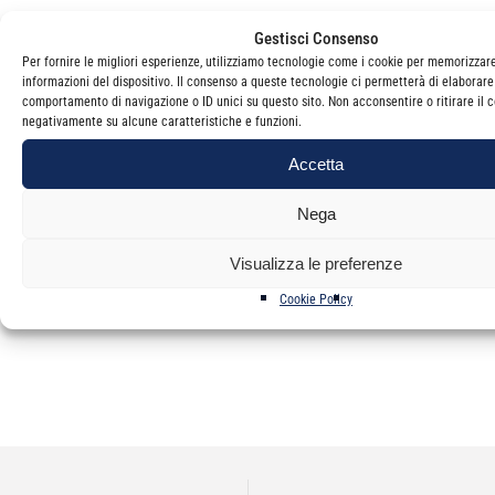
Gestisci Consenso
Si ringrazia per la collaborazione.
Per fornire le migliori esperienze, utilizziamo tecnologie come i cookie per memorizzar
Cordiali saluti.
informazioni del dispositivo. Il consenso a queste tecnologie ci permetterà di elaborare
comportamento di navigazione o ID unici su questo sito. Non acconsentire o ritirare il c
Il Presidente
negativamente su alcune caratteristiche e funzioni.
Giorgio Sangiorgio
Accetta
Nega
Visualizza le preferenze
Cookie Policy
Categorie
Newsletter
NAVIGAZIONE