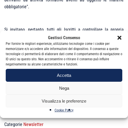
obbligatorie
".
Si invitano, pertanto, tutti gli Iscritti a controllare la propria
posizione accedendo al sito internet dell’Ordine
www.odcec.ct.it
Gestisci Consenso
– sezione Area riservata – I tuoi crediti FPC.
Per fornire le migliori esperienze, utilizziamo tecnologie come i cookie per
memorizzare e/o accedere alle informazioni del dispositivo. Il consenso a queste
tecnologie ci permetterà di elaborare dati come il comportamento di navigazione o
ID unici su questo sito. Non acconsentire o ritirare il consenso può influire
negativamente su alcune caratteristiche e funzioni.
Cordiali saluti
Il Consigliere Segretario
Accetta
Andrea Aiello
Nega
Visualizza le preferenze
Cookie Policy
Categorie
Newsletter