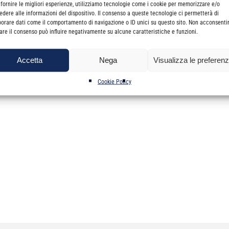
 CNDCEC
 fornire le migliori esperienze, utilizziamo tecnologie come i cookie per memorizzare e/o
edere alle informazioni del dispositivo. Il consenso a queste tecnologie ci permetterà di
liare degli Enti Locali
borare dati come il comportamento di navigazione o ID unici su questo sito. Non acconsenti
irare il consenso può influire negativamente su alcune caratteristiche e funzioni.
sull'utilizzo dei telefoni cellulari: un quadro d'insieme delle interpr
Accetta
Nega
Visualizza le preferen
RAP per le società industriali, commerciali e di servizi. Punti aperti 
Cookie Policy