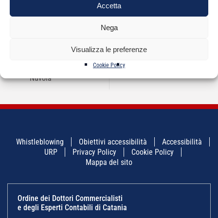
Accetta
NAVIGAZIONE
←
CNDCEC – Programma
Conservatorio di
→
Nega
ARTICOLI
Stati Generali dei
Musica Vincenzo
Commercialisti “Le
Bellini – avviso
sfide della professione
pubblico
Visualizza le preferenze
verso l’Europa”, 7
maggio 2024 – Roma
Cookie Policy
Convention Center La
Nuvola
Whistleblowing
Obiettivi accessibilità
Accessibilità
URP
Privacy Policy
Cookie Policy
Mappa del sito
Ordine dei Dottori Commercialisti
e degli Esperti Contabili di Catania