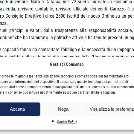
o 6 dicembre. Nato a Catania, nel ’72 si era laureato in Economia e
azienda, revisore contabile, revisore ufficiale dei conti, Garozzo è s
ro Consiglio Direttivo i circa 2500 iscritti del nuovo Ordine su un pe
nza.
uni principi e valori, dalla trasparenza alla responsabilità social
’ordine” che ha tramutato in politiche attive e ha tenuto presenti in o
 capacità fanno da contraltare l’obbligo e la necessità di un impegno
le rivestito dalla categoria dei commercialisti. “Una vera e propria
svolgersi, resta un obbligo ineludibile. Scegliere, infatti, di promuov
Gestisci Consenso
unità attuale e a quella cui passeremo le nostre consegne, ma anche – ed
 fornire le migliori esperienze, utilizziamo tecnologie come i cookie per memorizzare e/o
edere alle informazioni del dispositivo. Il consenso a queste tecnologie ci permetterà di
ialisti catanesi hanno fatto questa scelta. L’hanno fatta, per
borare dati come il comportamento di navigazione o ID unici su questo sito. Non acconsenti
proprio territorio. E, infatti, hanno avviato il proprio percorso di 
irare il consenso può influire negativamente su alcune caratteristiche e funzioni.
ionali ben prima che la crisi esplodesse”. “La scelta – concludeva – s
cui analizzare le condizioni socio-economiche attuali e di prospettiva
Accetta
Nega
Visualizza le preferen
per poter esprimere il proprio migliore contributo al superamento dell
sto duplice percorso di consapevolezza del proprio valore e di apertur
Cookie Policy
nale e deontologico delle nostre politiche di categoria”.