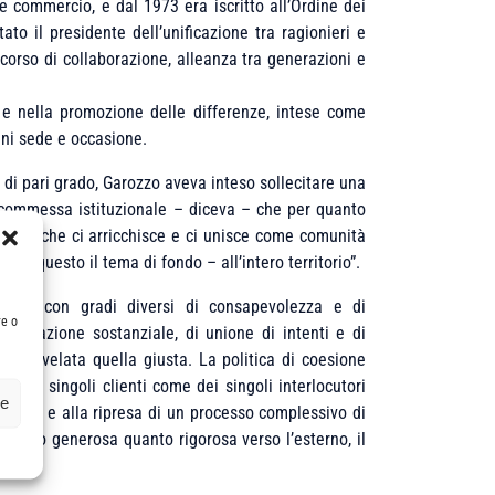
 commercio, e dal 1973 era iscritto all’Ordine dei
tato il presidente dell’unificazione tra ragionieri e
rcorso di collaborazione, alleanza tra generazioni e
e, e nella promozione delle differenze, intese come
gni sede e occasione.
 di pari grado, Garozzo aveva inteso sollecitare una
 scommessa istituzionale – diceva – che per quanto
ere ciò che ci arricchisce e ci unisce come comunità
 è questo il tema di fondo – all’intero territorio”.
ché – con gradi diversi di consapevolezza e di
re o
unificazione sostanziale, di unione di intenti e di
i è rivelata quella giusta. La politica di coesione
, dei singoli clienti come dei singoli interlocutori
ze
a crisi e alla ripresa di un processo complessivo di
a tanto generosa quanto rigorosa verso l’esterno, il