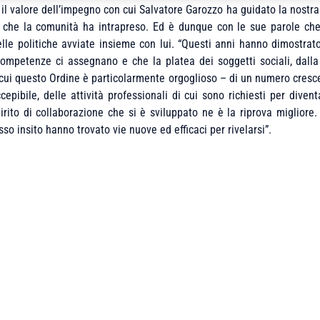
 il valore dell’impegno con cui Salvatore Garozzo ha guidato la nostra
 che la comunità ha intrapreso. Ed è dunque con le sue parole che il
le politiche avviate insieme con lui. “Questi anni hanno dimostrato
ompetenze ci assegnano e che la platea dei soggetti sociali, dalla
 cui questo Ordine è particolarmente orgoglioso – di un numero crescent
pibile, delle attività professionali di cui sono richiesti per diventa
spirito di collaborazione che si è sviluppato ne è la riprova migliore.
so insito hanno trovato vie nuove ed efficaci per rivelarsi”.