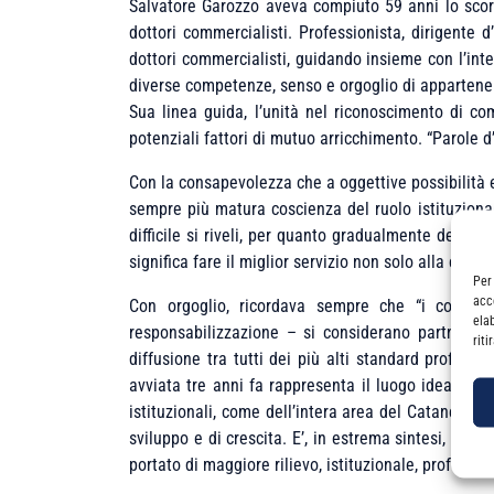
Salvatore Garozzo aveva compiuto 59 anni lo scors
dottori commercialisti. Professionista, dirigente d’
dottori commercialisti, guidando insieme con l’inte
diverse competenze, senso e orgoglio di appartene
Sua linea guida, l’unità nel riconoscimento di com
potenziali fattori di mutuo arricchimento. “Parole d
Con la consapevolezza che a oggettive possibilità e
sempre più matura coscienza del ruolo istituziona
difficile si riveli, per quanto gradualmente debba 
significa fare il miglior servizio non solo alla com
Per
acc
Con orgoglio, ricordava sempre che “i commerc
ela
responsabilizzazione – si considerano partner del 
rit
diffusione tra tutti dei più alti standard profess
avviata tre anni fa rappresenta il luogo ideale da 
istituzionali, come dell’intera area del Catanese, 
sviluppo e di crescita. E’, in estrema sintesi, que
portato di maggiore rilievo, istituzionale, professio