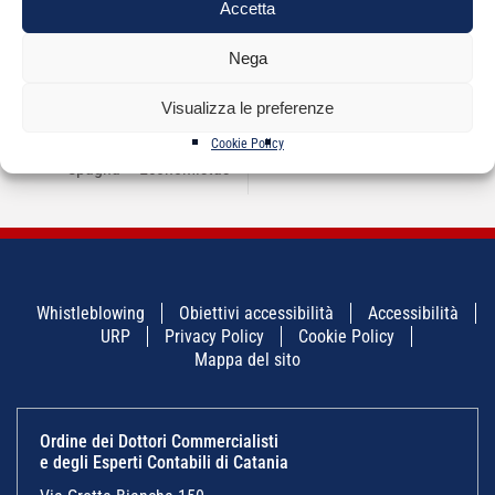
Accetta
Nega
NAVIGAZIONE
←
Determinazione in
I servizi telematici nei
→
ARTICOLI
ordine al
rapporti con il Fisco
Visualizza le preferenze
riconoscimento delle
qualifiche
Cookie Policy
professionali – il caso
Spagna – Economistas
Whistleblowing
Obiettivi accessibilità
Accessibilità
URP
Privacy Policy
Cookie Policy
Mappa del sito
Ordine dei Dottori Commercialisti
e degli Esperti Contabili di Catania