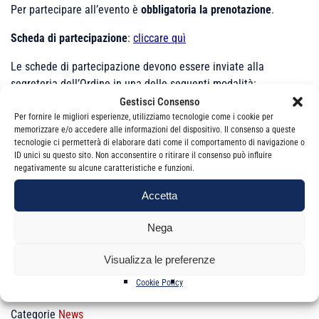
Per partecipare all’evento è
obbligatoria la prenotazione
.
Scheda di partecipazione
:
cliccare quì
Le schede di partecipazione devono essere inviate alla
segreteria dell’Ordine in una delle seguenti modalità:
Gestisci Consenso
– via mail all’indirizzo
Per fornire le migliori esperienze, utilizziamo tecnologie come i cookie per
tirocinanti@ordinecommercialisticatania.it
memorizzare e/o accedere alle informazioni del dispositivo. Il consenso a queste
tecnologie ci permetterà di elaborare dati come il comportamento di navigazione o
– via fax al numero 095 445913
ID unici su questo sito. Non acconsentire o ritirare il consenso può influire
negativamente su alcune caratteristiche e funzioni.
Accetta
.
Nega
Visualizza le preferenze
Cookie Policy
Categorie
News