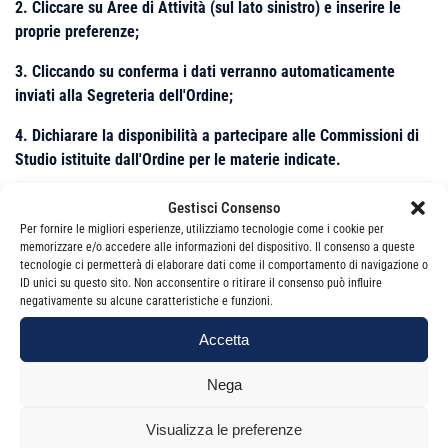
2. Cliccare su Aree di Attività (sul lato sinistro) e inserire le
proprie preferenze;
3. Cliccando su conferma i dati verranno automaticamente
inviati alla Segreteria dell'Ordine;
4. Dichiarare la disponibilità a partecipare alle Commissioni di
Studio istituite dall'Ordine per le materie indicate.
Gestisci Consenso
Per fornire le migliori esperienze, utilizziamo tecnologie come i cookie per
E’ possibile scegliere massimo due Aree di Attività e per
memorizzare e/o accedere alle informazioni del dispositivo. Il consenso a queste
ciascuna di esse massimo due sub-aree
tecnologie ci permetterà di elaborare dati come il comportamento di navigazione o
ID unici su questo sito. Non acconsentire o ritirare il consenso può influire
Ringraziando per la collaborazione e ricordando che la
negativamente su alcune caratteristiche e funzioni.
Segreteria dell’Ordine resta a disposizione per eventuali ed
Accetta
ulteriori chiarimenti, Ti porgo i miei più cordiali saluti
Nega
Il Presidente
Prof. Margherita Poselli
Visualizza le preferenze