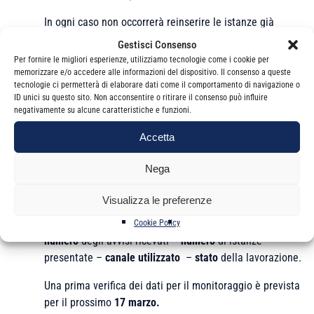
In ogni caso
non occorrerà
reinserire le istanze già
inoltrate sino al 13/3 attraverso il canale
Contatti
perché
Gestisci Consenso
in questa fase verranno comunque lavorate.
Per fornire le migliori esperienze, utilizziamo tecnologie come i cookie per
memorizzare e/o accedere alle informazioni del dispositivo. Il consenso a queste
Nell’attesa che venga rilasciata su base nazionale la
tecnologie ci permetterà di elaborare dati come il comportamento di navigazione o
ID unici su questo sito. Non acconsentire o ritirare il consenso può influire
procedura per procedere agli sgravi, le sedi
negativamente su alcune caratteristiche e funzioni.
procederanno momentaneamente alla sospensione degli
avvisi ritenuti non dovuti.
Accetta
Per consentire il
monitoraggio
delle lavorazioni, utile per
Nega
i successivi incontri, Ti invito a segnalare, attraverso il
sito istituzionale – Commissioni di studio – Lavoro –
Visualizza le preferenze
Quesiti alla commissione, i seguenti dati
Cookie Policy
numero
degli avvisi ricevuti –
numero
di istanze
presentate –
canale utilizzato
–
stato
della lavorazione.
Una prima verifica dei dati per il monitoraggio è prevista
per il prossimo
17 marzo.