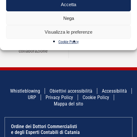
Accetta
Nega
NAVIGAZIONE
←
INPS Catania –
Sciopero della
→
ARTICOLI
periodico
Categoria
Visualizza le preferenze
#LavoriamoInsieme n.
6 strumenti di
Cookie Policy
comunicazione e
collaborazione
Whistleblowing
Obiettivi accessibilità
Accessibilità
URP
Privacy Policy
Cookie Policy
Mappa del sito
Ordine dei Dottori Commercialisti
e degli Esperti Contabili di Catania