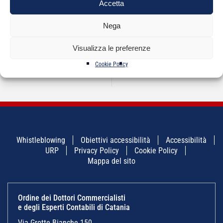
Accetta
Nega
NAVIGAZIONE
←
Comune di Catania –
Regolamento per
→
ARTICOLI
Visualizza le preferenze
Direzione Attività
l’accreditamento di
produttive. Novità
enti terzi
Cookie Policy
sullo sportello
telematico
Whistleblowing
Obiettivi accessibilità
Accessibilità
URP
Privacy Policy
Cookie Policy
Mappa del sito
Ordine dei Dottori Commercialisti
e degli Esperti Contabili di Catania
Via Grotte Bianche 150