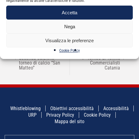
negativamente su alcune caratteristiche e funzioni.
Categorie
News
Accetta
Nega
Visualizza le preferenze
Cookie Policy
NAVIGAZIONE
←
Seconda edizione
1° Torneo di Tennis
→
ARTICOLI
torneo di calcio “San
Commercialisti
Matteo”
Catania
Whistleblowing
Obiettivi accessibilità
Accessibilità
URP
Privacy Policy
Cookie Policy
Mappa del sito