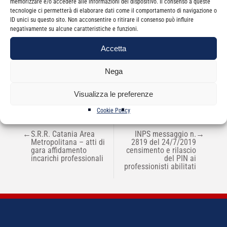
memorizzare e/o accedere alle informazioni del dispositivo. Il consenso a queste
tecnologie ci permetterà di elaborare dati come il comportamento di navigazione o
ID unici su questo sito. Non acconsentire o ritirare il consenso può influire
negativamente su alcune caratteristiche e funzioni.
Categorie
News
Accetta
Nega
Visualizza le preferenze
Cookie Policy
NAVIGAZIONE
←
S.R.R. Catania Area
INPS messaggio n.
→
ARTICOLI
Metropolitana – atti di
2819 del 24/7/2019
gara affidamento
censimento e rilascio
incarichi professionali
del PIN ai
professionisti abilitati