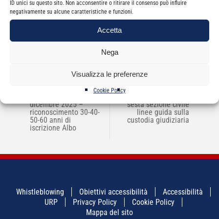
ID unici su questo sito. Non acconsentire o ritirare il consenso può influire
Categorie
News
negativamente su alcune caratteristiche e funzioni.
Accetta
Nega
Visualizza le preferenze
NAVIGAZIONE
Cookie Policy
←
Incontro del 5
Tribunale di Catania
→
ARTICOLI
dicembre 2025 –
sesta sezione civile
riconoscimento 30-40-
linee guida sulla
50-60 anni di
custodia giudiziaria
iscrizione Albo
Whistleblowing
Obiettivi accessibilità
Accessibilità
URP
Privacy Policy
Cookie Policy
Mappa del sito