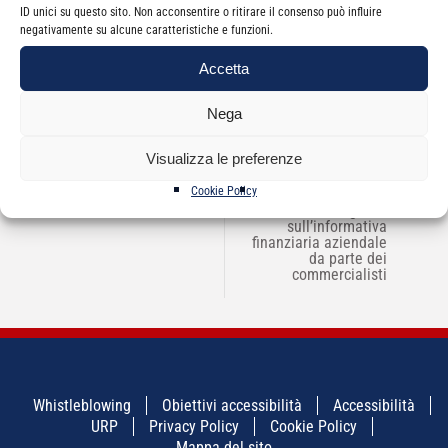
ID unici su questo sito. Non acconsentire o ritirare il consenso può influire
negativamente su alcune caratteristiche e funzioni.
Accetta
Nega
NAVIGAZIONE
Visualizza le preferenze
←
Assemblea Generale
Linee Guida per il
→
ARTICOLI
Iscritti approvazione
rilascio Visto
Cookie Policy
conto consuntivo 2020
Conformità e Visto
Congruità
sull’informativa
finanziaria aziendale
da parte dei
commercialisti
Whistleblowing
Obiettivi accessibilità
Accessibilità
URP
Privacy Policy
Cookie Policy
Mappa del sito